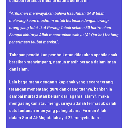
sahabat tersebut melalui hadits berikut ini.
“
AlBukhari meriwayatkan bahwa Rasulullah SAW telah
melarang kaum muslimin untuk berbicara dengan orang-
orang yang tidak ikut Perang Tabuk selama 50 hari/malam.
Sampai akhirnya Allah menurunkan wahyu (Al-Qur’an) tentang
penerimaan taubat mereka.”
.
Tahapan pendidikan pemboikotan dilakukan apabila anak
bersikap menyimpang, namun masih berada dalam iman
dan Islam.
Lalu bagaimana dengan sikap anak yang secara terang-
terangan menentang guru dan orang tuanya, bahkan ia
sampai murtad atau keluar dari agama Islam?, maka
mengasingkan atau mengusirnya adalah termasuk salah
satu tuntunan iman yang paling utama. Firman Allah
dalam Surat Al-Mujadalah ayat 22 menyebutkan :